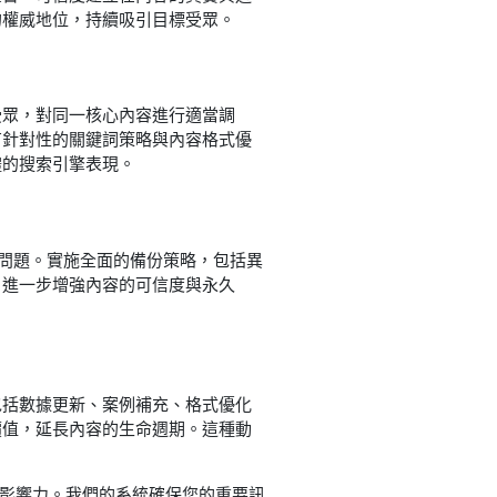
的權威地位，持續吸引目標受眾。
受眾，對同一核心內容進行適當調
有針對性的關鍵詞策略與內容格式優
體的搜索引擎表現。
效問題。實施全面的備份策略，包括異
，進一步增強內容的可信度與永久
包括數據更新、案例補充、格式優化
價值，延長內容的生命週期。這種動
長期影響力。我們的系統確保您的重要訊