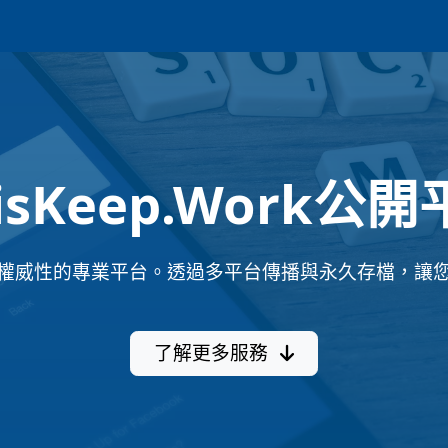
isKeep.Work公
權威性的專業平台。透過多平台傳播與永久存檔，讓
了解更多服務