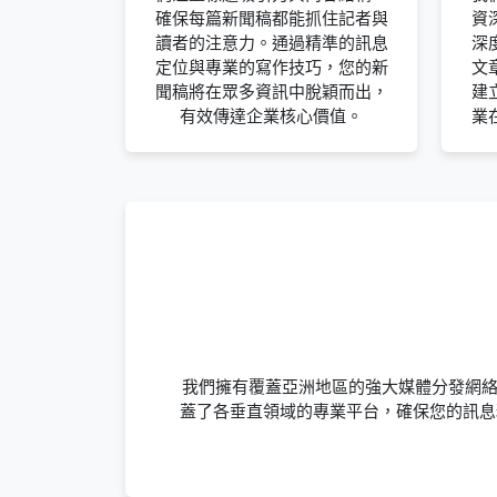
確保每篇新聞稿都能抓住記者與
資
讀者的注意力。通過精準的訊息
深
定位與專業的寫作技巧，您的新
文
聞稿將在眾多資訊中脫穎而出，
建
有效傳達企業核心價值。
業
我們擁有覆蓋亞洲地區的強大媒體分發網絡
蓋了各垂直領域的專業平台，確保您的訊息