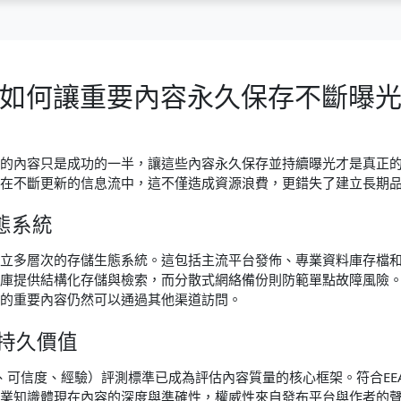
如何讓重要內容永久保存不斷曝
值的內容只是成功的一半，讓這些內容永久保存並持續曝光才是真正
沒在不斷更新的信息流中，這不僅造成資源浪費，更錯失了建立長期
態系統
建立多層次的存儲生態系統。這包括主流平台發佈、專業資料庫存檔
提供結構化存儲與檢索，而分散式網絡備份則防範單點故障風險。這種多
您的重要內容仍然可以通過其他渠道訪問。
容持久價值
權威性、可信度、經驗）評測標準已成為評估內容質量的核心框架。符合E
專業知識體現在內容的深度與準確性，權威性來自發布平台與作者的