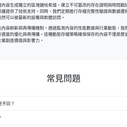
檔內容生成獨立的區塊鏈哈希值，建立不可篡改的存在證明與時間戳
保護提供了技術支持。同時，我們定期進行存檔完整性驗證與數據遷
仍然可以被最新的設備與軟體訪問。
能內容刷新與再傳播機制。通過監測內容的性能數據與行業動態，我
行適當的優化與再傳播。這種動態存檔策略確保保存的內容不僅是歷
企業創造價值與影響力。
常見問題
什麼不同？
？