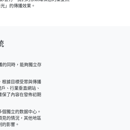
曝光」的傳播效果。
統
傳播的同時，能夠獨立存
，根據目標受眾與傳播
門戶、行業垂直網站、
確保了內容在發佈初期
多個獨立的数据中心。
預見的情況，其他地區
制的影響。