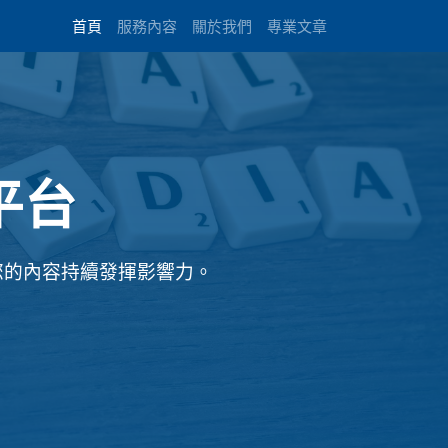
首頁
服務內容
關於我們
專業文章
開平台
您的內容持續發揮影響力。