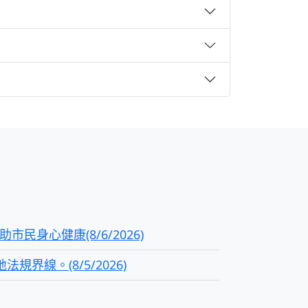
民身心健康(8/6/2026)
界線。(8/5/2026)