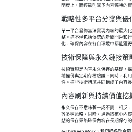
明度上，而經驗則賦予內容獨特的
戰略性多平台分發與優
單一平台發佈無法實現內容的最大
整。這不僅包括傳統的新聞門戶和
化，確保內容在各自環境中都能獲
技術保障與永久鏈接策
技術實現是內容永久保存的基礎。採用
地備份與定期存檔驗證。同時，利
性。這些技術措施共同構成了內容
內容刷新與持續價值挖
永久保存不意味著一成不變。相反
等多種策略。同時，通過將核心內
態的保存策略確保內容在長期保存
在ThisKeep.Work，我們