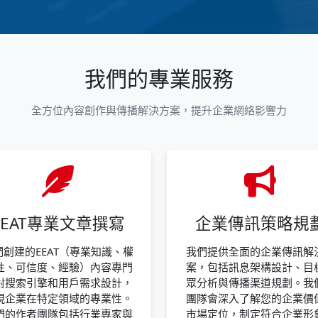
我們的專業服務
全方位內容創作與傳播解決方案，提升企業網絡影響力
EEAT專業文章撰寫
企業傳訊策略規
們創建的EEAT（專業知識、權
我們提供全面的企業傳訊解
性、可信度、經驗）內容專門
案，包括訊息架構設計、目
對搜索引擎和用戶需求設計，
眾分析與傳播渠道規劃。我
現企業在特定領域的專業性。
團隊會深入了解您的企業價
們的作者團隊包括行業專家與
市場定位，制定符合企業形