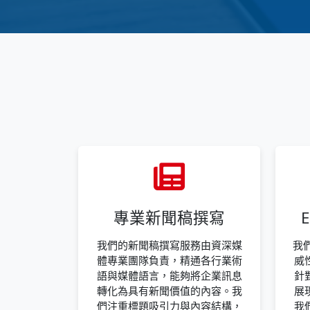
專業新聞稿撰寫
我們的新聞稿撰寫服務由資深媒
我
體專業團隊負責，精通各行業術
威
語與媒體語言，能夠將企業訊息
針
轉化為具有新聞價值的內容。我
展
們注重標題吸引力與內容結構，
我